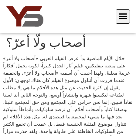
أصحاب ولّا أعرّ؟
خلال الأيام الماضية بدأ عرض الفيلم العربي «أصحاب ولا أعز»
على منصة نتفليكس، فيلم أثار الجدل كثيراً، لكونه يحمل أفكاراً
غربيةً معلبةً، ولهذا أحببت أن أسميه «أصحاب ولا أعرّ»، والحقيقة
عندما قررت أن أتناول موضوع الفيلم كان هناك توجهان: الأول
يقول إن كثرة الحديث عن مثل هذه الأفلام ما هي إلا مطلب
لصُناعه ليكسبوا شهرة وانتشاراً أوسع، والتوجه الثاني أننا لسنا
نقاداً فنيين، إنما نحن حراس على المجتمع ومن حق المجتمع علينا،
بوصفنا كتاباً وأصحاب أقلام، أن نرصد سلوكيات وأنماطاً سلوكية
نجد فيها ما يسيء لمجتمعاتنا فنتصدى له. مثل هذه الأفلام لم
تتناول موضوع المثلية الجنسية فقط، بل عمدت أن تجمع الكثير
من السلوكيات الخاطئة على طاولة واحدة، ولقد حذرت مراراً