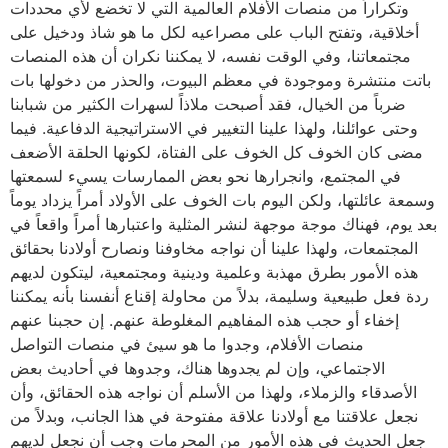
وتكراراً من منصات الأفلام العالمية التي لا تخضع لأي محددات
أخلاقية، وتفتح الباب على مصراعيه لكل ما هو شاذ ودخيل على
مجتمعاتنا، وفي الوقت نفسه، لا يمكننا نكران أن هذه المنصات
باتت منتشرة وموجودة في معظم البيوت، والحذر من دخولها بات
ضرباً من الخيال، فقد أصبحت ملاذاً لسهرات الكثير من شبابنا
وحتى عوائلنا، ولهذا علينا التغيير في الاستراتيجية الدفاعية. فيما
مضى كان الخوف كل الخوف على الفتاة، لكونها الحلقة الأضعف
في المجتمع، وانجرارها نحو بعض الممارسات يسيء لسمعتها
وسمعة عائلتها، ولكن اليوم بات الخوف على الأولاد أمراً يزداد يوماً
بعد يوم، فهناك موجة موجهة لنشر المثلية واعتبارها أمراً واقعاً في
المجتمعات، ولهذا علينا أن نواجه مخاوفنا ونصارح أولادنا بحقائق
هذه الأمور بطرق مهذبة وعلمية ودينية ومجتمعية، ليتكون لديهم
ردة فعل طبيعية وسليمة، بدلاً من محاولة إقناع أنفسنا بأنه يمكننا
إخفاء أو حجب هذه المفاهيم المغلوطة عنهم. إن حجبنا عنهم
منصات الأفلام، وجدوا ما هو سيئ في منصات التواصل
الاجتماعي، وإن لم يجدوها هناك، وجدوها في أحاديث بعض
الأصدقاء والزملاء، ولهذا من الأسلم أن نواجه هذه الحقائق، وأن
نجعل علاقتنا مع أولادنا علاقة مفتوحة في هذا الجانب، وبدلاً من
جعل الحديث في هذه الأمور من المحرمات وجب أن نجعل لديهم