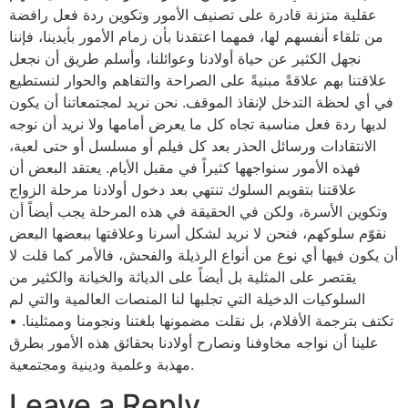
عقلية متزنة قادرة على تصنيف الأمور وتكوين ردة فعل رافضة
من تلقاء أنفسهم لها، فمهما اعتقدنا بأن زمام الأمور بأيدينا، فإننا
نجهل الكثير عن حياة أولادنا وعوائلنا، وأسلم طريق أن نجعل
علاقتنا بهم علاقةً مبنيةً على الصراحة والتفاهم والحوار لنستطيع
في أي لحظة التدخل لإنقاذ الموقف. نحن نريد لمجتمعاتنا أن يكون
لديها ردة فعل مناسبة تجاه كل ما يعرض أمامها ولا نريد أن نوجه
الانتقادات ورسائل الحذر بعد كل فيلم أو مسلسل أو حتى لعبة،
فهذه الأمور سنواجهها كثيراً في مقبل الأيام. يعتقد البعض أن
علاقتنا بتقويم السلوك تنتهي بعد دخول أولادنا مرحلة الزواج
وتكوين الأسرة، ولكن في الحقيقة في هذه المرحلة يجب أيضاً أن
نقوّم سلوكهم، فنحن لا نريد لشكل أسرنا وعلاقتها ببعضها البعض
أن يكون فيها أي نوع من أنواع الرذيلة والفحش، فالأمر كما قلت لا
يقتصر على المثلية بل أيضاً على الدياثة والخيانة والكثير من
السلوكيات الدخيلة التي تجلبها لنا المنصات العالمية والتي لم
تكتف بترجمة الأفلام، بل نقلت مضمونها بلغتنا ونجومنا وممثلينا. •
علينا أن نواجه مخاوفنا ونصارح أولادنا بحقائق هذه الأمور بطرق
مهذبة وعلمية ودينية ومجتمعية.
Leave a Reply