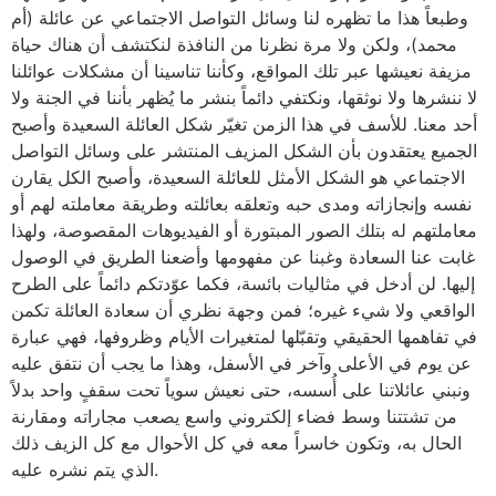
وطبعاً هذا ما تظهره لنا وسائل التواصل الاجتماعي عن عائلة (أم
محمد)، ولكن ولا مرة نظرنا من النافذة لنكتشف أن هناك حياة
مزيفة نعيشها عبر تلك المواقع، وكأننا تناسينا أن مشكلات عوائلنا
لا ننشرها ولا نوثقها، ونكتفي دائماً بنشر ما يُظهر بأننا في الجنة ولا
أحد معنا. للأسف في هذا الزمن تغيّر شكل العائلة السعيدة وأصبح
الجميع يعتقدون بأن الشكل المزيف المنتشر على وسائل التواصل
الاجتماعي هو الشكل الأمثل للعائلة السعيدة، وأصبح الكل يقارن
نفسه وإنجازاته ومدى حبه وتعلقه بعائلته وطريقة معاملته لهم أو
معاملتهم له بتلك الصور المبتورة أو الفيديوهات المقصوصة، ولهذا
غابت عنا السعادة وغبنا عن مفهومها وأضعنا الطريق في الوصول
إليها. لن أدخل في مثاليات بائسة، فكما عوّدتكم دائماً على الطرح
الواقعي ولا شيء غيره؛ فمن وجهة نظري أن سعادة العائلة تكمن
في تفاهمها الحقيقي وتقبّلها لمتغيرات الأيام وظروفها، فهي عبارة
عن يوم في الأعلى وآخر في الأسفل، وهذا ما يجب أن نتفق عليه
ونبني عائلاتنا على أُسسه، حتى نعيش سوياً تحت سقفٍ واحد بدلاً
من تشتتنا وسط فضاء إلكتروني واسع يصعب مجاراته ومقارنة
الحال به، وتكون خاسراً معه في كل الأحوال مع كل الزيف ذلك
الذي يتم نشره عليه.