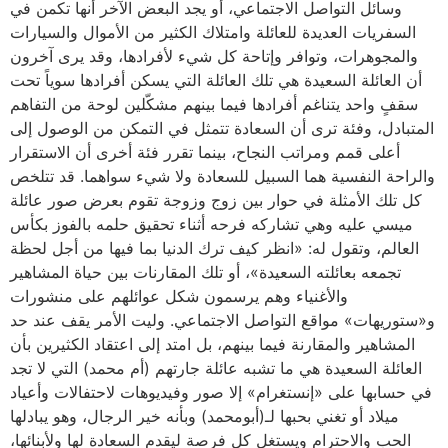
وسائل التواصل الاجتماعي، أو يجد البعض الآخر أنها تكمن في
السفريات العديدة للعائلة وامتلاك الكثير من الأموال والسيارات
والمجوهرات، وتوافر وإتاحة كل شيء لأفرادها، وقد يرى آخرون
أن العائلة السعيدة هي تلك العائلة التي يسكن أفرادها سوياً تحت
سقفٍ واحد يتناغم أفرادها فيما بينهم مشكّلين لوحة من التفاهم
المتبادل، وفئة ترى أن السعادة تتمثل في التمكن من الوصول إلى
أعلى قمم ومراتب النجاح، بينما تقرر فئة أخرى أن الاستقرار
والراحة النفسية هما السبيل للسعادة ولا شيء سواهما. قد تتلخص
كل تلك الأمثلة في حوار بين زوج وزوجة تقوم بعرض صور عائلة
ميسي عليه وهي تشاركه فرحه أثناء تحقيق حلمه بالفوز بكأس
العالم، وتقول له: «انظر كيف ترك الدنيا بما فيها من أجل لحظة
تجمعه بعائلته السعيدة»، أو تلك المقارنات بين حياة المشاهير
والأغنياء وهم يرسمون شكل عوائلهم على منشورات
و«ستوريهات» مواقع التواصل الاجتماعي. وليت الأمر يقف عند حد
المشاهير والمقارنة فيما بينهم، بل امتد إلى اعتقاد الكثيرين بأن
العائلة السعيدة هي ما تشبه عائلة جارتهم (أم محمد) التي لا تجد
في حسابها على «إنستغرام» إلا صور وفيديوهات لاحتفالات وأعياد
ميلاد أو تغني بحبها لـ(أبومحمد) وبأنه خير الرجال، وهو يبادلها
الحب والاحترام ويستغل كل فرصة ليقدم السعادة لها ولأبنائها،