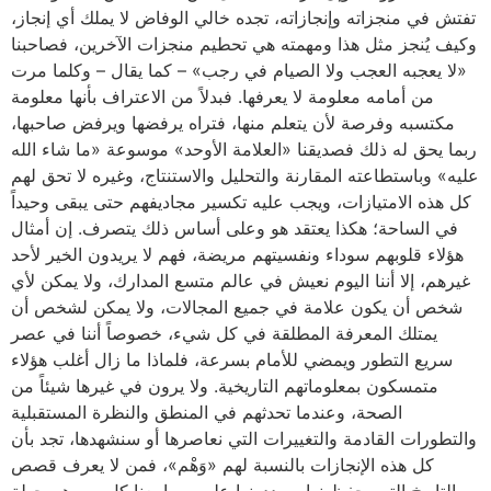
تفتش في منجزاته وإنجازاته، تجده خالي الوفاض لا يملك أي إنجاز،
وكيف يُنجز مثل هذا ومهمته هي تحطيم منجزات الآخرين، فصاحبنا
«لا يعجبه العجب ولا الصيام في رجب» – كما يقال – وكلما مرت
من أمامه معلومة لا يعرفها. فبدلاً من الاعتراف بأنها معلومة
مكتسبه وفرصة لأن يتعلم منها، فتراه يرفضها ويرفض صاحبها،
ربما يحق له ذلك فصديقنا «العلامة الأوحد» موسوعة «ما شاء الله
عليه» وباستطاعته المقارنة والتحليل والاستنتاج، وغيره لا تحق لهم
كل هذه الامتيازات، ويجب عليه تكسير مجاديفهم حتى يبقى وحيداً
في الساحة؛ هكذا يعتقد هو وعلى أساس ذلك يتصرف. إن أمثال
هؤلاء قلوبهم سوداء ونفسيتهم مريضة، فهم لا يريدون الخير لأحد
غيرهم، إلا أننا اليوم نعيش في عالم متسع المدارك، ولا يمكن لأي
شخص أن يكون علامة في جميع المجالات، ولا يمكن لشخص أن
يمتلك المعرفة المطلقة في كل شيء، خصوصاً أننا في عصر
سريع التطور ويمضي للأمام بسرعة، فلماذا ما زال أغلب هؤلاء
متمسكون بمعلوماتهم التاريخية. ولا يرون في غيرها شيئاً من
الصحة، وعندما تحدثهم في المنطق والنظرة المستقبلية
والتطورات القادمة والتغييرات التي نعاصرها أو سنشهدها، تجد بأن
كل هذه الإنجازات بالنسبة لهم «وَهْم»، فمن لا يعرف قصص