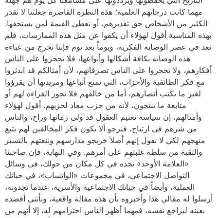
التاريخ التي يحفظونها ويرددونها على مسامعنا كل يوم هم جهلة
مهما كانت درجاتهم العلمية؛ هذه النظرة القاصرة جعلتنا لا نقدر
الكثير من الأشخاص حق تقديرهم، أو نعطي القيمة لمن يستحقها.
بهذه المناسبة أقول لهؤلاء أن يكفوا عن مثل هذه الممارسات، فلم
نعد في عصر الوصاية الفكرية، ويوماً بعد يوم فإننا نخرج من عباءة
هذه الوصاية بكافة أشكالها وأنواعها، فلا تحجروا على الناس
أفكارهم، ولا تحجروا على الناس تصرفاتهم، لأن أمثالكم قد اندثروا
مع فكر الطائفية والأحزاب، التي تمنع أتباعها ومريديها أن يقرؤوا
لغير ما يكتب أنصارهم، أما من خالفهم فلا تجوز القراءة لهم أو
متابعة ما ينتجون، لأنه من حزب معاد لحزبهم. أقول لهؤلاء
وأمثالهم، إن سياسة تعتيم العقول قد ولى زمانها وراح، والناس
من شرهم في ارتياح، فنرجو ألا يكون فكر المخالفين لهم يتبع
منهجهم لكي لا نقول إنهم أصلاً خريجو مدارسهم وننعتهم بالتستر
والتقية من سلطة غلبتهم على أمرهم. وفي النهاية، فإن صاحبنا
«العلامة الأوحد» تجده في كل مكان من حولك، في وسائل
التواصل الاجتماعي، في مجموعات «الواتساب»، في حياتك
العملية، وأيضاً في حياتك الاجتماعية والأسرية، عندما تجدونه،
أرسلوا له مقالي هذا وأخبروه بأن هذه مقالة واقعية، وبأنني أقصده
بعينه ليراجع نفسه، فمهما أظهر الناس احترامهم له، إلا أنهم من