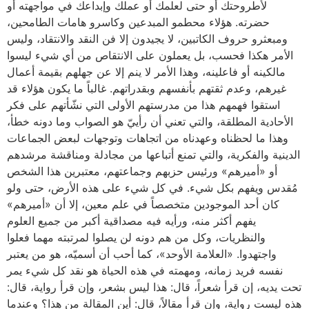
لأطروحتك أو حتى لعلمك أو عملك وإبداعك في مواجهته أو
حضرته. هؤلاء محطمو المبدعين وكاسرو هامات الطامحين،
ومبعثرو حروف الكاتبين، لا يجيدون إلا فن النقد والانتقاد، وليس
الأمر هكذا فحسب، بل يعملون على الانتقاص من أي شيء ليسوا
مالكينه أو فاعلينه، وهذا الأمر لا ينم إلا عن جهلهم بقيمة أعمال
غيرهم، وعدم ثقتهم بأنفسهم وبقدراتهم. غالباً ما يكون هؤلاء قد
استقوا فهمهم هذا من مدرستهم الأولى التي نشّأتهم على فكر
الأحادية المطلقة، والتي تعني أن رأييّ هو الصواب وما دونه خطأ،
وهذا ما لحظناه وعهدناه من اتجاهات وتوجهات لبعض الجماعات
الدينية والفكرية، والتي تمنع أتباعها من مجادلة ومناقشة مرشدهم
أو «أميرهم» ورئيس حزبهم وجماعتهم، معتبرين هذا الشخص
مُقدس ويفهم بكل شيء. في كل شيء على هذه الأرض، حتى ولو
كان أحد الموجودين متخصصاً في علم معين، إلا أن «أميرهم»
يفهم أكثر منه، ورأيه فيه مصداقية أكبر من جميع العلوم
والنظريات، وكل من هم دونه لن يصلوا لمرتبته مهما فعلوا
واجتهدوا. «العلامة الأوحد»، كما أحب أن أسميّه، هو من يعتبر
نفسه فريد زمانه، ومهمته في هذه الحياة هو نقد كل شيء يمر
تحت يديه، إن قرأ شعراً، قال: هذا ليس بشعر، وإن قرأ رواية، قال:
هذه ليست رواية، وإن قرأ مقالاً، قال: أين المقالة من هذا؟ وعندما