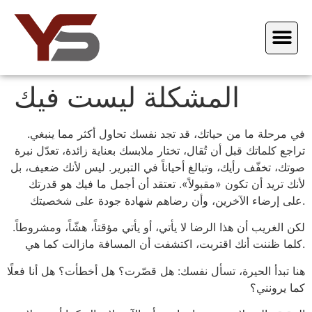
المشكلة ليست فيك
في مرحلة ما من حياتك، قد تجد نفسك تحاول أكثر مما ينبغي.
تراجع كلماتك قبل أن تُقال، تختار ملابسك بعناية زائدة، تعدّل نبرة
صوتك، تخفّف رأيك، وتبالغ أحياناً في التبرير. ليس لأنك ضعيف، بل
لأنك تريد أن تكون «مقبولاً». تعتقد أن أجمل ما فيك هو قدرتك
على إرضاء الآخرين، وأن رضاهم شهادة جودة على شخصيتك.
لكن الغريب أن هذا الرضا لا يأتي، أو يأتي مؤقتاً، هشّاً، ومشروطاً.
كلما ظننت أنك اقتربت، اكتشفت أن المسافة مازالت كما هي.
هنا تبدأ الحيرة، تسأل نفسك: هل قصّرت؟ هل أخطأت؟ هل أنا فعلًا
كما يرونني؟