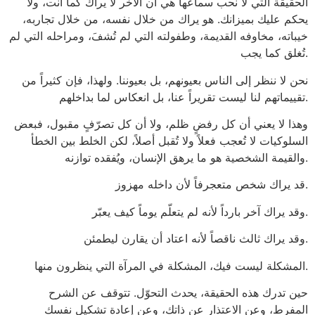
الحقيقة التي لا نحب سماعها هي أن الآخر لا يراك كما أنت، ولا
يحكم عليك بميزانك. هو يراك من خلال نفسه، من خلال تجاربه،
خيباته، مخاوفه القديمة، وطفولته التي لم تُشفَ، ومراحله التي لم
تُغلق كما يجب.
نحن لا ننظر إلى الناس بعيونهم، بل بعيوننا. ولهذا، فإن كثيراً من
تقييماتهم لنا ليست تقريراً عنا، بل انعكاس لما بداخلهم.
وهذا لا يعني أن كل رفضٍ ظلم، ولا أن كل تصرّفٍ مقبول، فبعض
السلوكيات لا تُعجب فعلاً ولا تُقبل أصلاً، لكن الخلط بين الخطأ
والقيمة الشخصية هو ما يرهق الإنسان، ويُفقده توازنه.
قد يراك شخص متعجرفاً لأن داخله مهزوز.
وقد يراك آخر بارداً لأنه لم يتعلّم يوماً كيف يعبّر.
وقد يراك ثالث ناقصاً لأنه اعتاد أن يقارن ليطمئن.
المشكلة ليست فيك، المشكلة في المرآة التي ينظرون منها.
حين تدرك هذه الحقيقة، يحدث التحوّل. تتوقف عن الشرح
المفرط، وعن الاعتذار عن ذاتك، وعن إعادة تشكيل نفسك