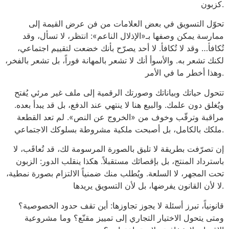
كزبون.
تحوّل التسويق في بعض العلامات من فن عرض القيمة إلى
ممارسة يمكن وصفها بـ«الإذلال الناعم»: انتظر، لا تسأل، وقد
تُكافأ… وقد لا تُكافأ. لا أحد يصرّح بأنك خضعت لتقييم اجتماعي،
لكنك تشعر به. والأسوأ أنك لا تشعر بالمهانة فوراً، بل تشعر بالفخر،
وهذا أخطر ما في الأمر.
تتحول حياتك وبياناتك وصورتك الرقمية إلى ملف غير مرئي يُفتح
ويُغلق دون علمك. والبيع هنا لا ينتهي عند الدفع، بل قد يبدأ بعده.
مراقبة وترقّب وخوف من «الخروج عن النص». لم تعد القطعة
ملكك بالكامل، بل أصبحت ملكية مشروطة بسلوكك الاجتماعي.
إن تصرّفت بطريقة لا تليق بالصورة المرسومة لك، قد تُعاقَب، لا
باسترداد المنتج، بل بإقصائك مستقبلاً. هكذا ينقلب الدور: الزبون
تحت المجهر، لا السلعة. ويُطلب منك ضمنياً الالتزام بصورة نمطية،
لا لأن القانون يفرضها، بل لأن التسويق يريدها.
قانونياً، تبرز أسئلة لا يجوز تجاوزها: أين تقف حدود الخصوصية؟
ومتى يتحول الاختيار التجاري إلى تمييز مقنّع؟ وما مشروعية