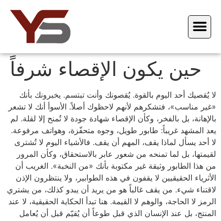
حين يكون الإقصاء شرفاً
لا يُقصيك أحد اليوم بالقوة. يُقصونك وأنت تبتسم. يخبرونك بأنك
«غير مناسب»، فتشكرهم لأنهم لاحظوك أصلاً. الأسوأ أنك لا تشعر
بالإهانة، بل بالفخر، وكأن الإقصاء شهادة جودة لا تُمنح إلا لقلة. لم
يعد المشهد غريباً: طابور طويل، وجوه متحفّزة، وهواتف مرفوعة.
لا أحد يسأل لماذا يقف، المهم أن يقف. فالأشياء اليوم لا تُشترى
لقيمتها، بل لما تمنحه من شعور عابر بالاستحقاق، وكأن المرور
من هذا الطابور وثيقة غير مكتوبة بأنك «من النخبة». الغريب أن
الأثرياء الحقيقيين لا يقفون في هذه الطوابير، ولا ينتظرون الإذن
لاقتناء شيء. من يقف غالباً هو من يريد أن يبدو كذلك، من يشتري
الرمز لا الحاجة، والوهم لا القيمة. هنا تبدأ الحكاية الحقيقية، لا عند
المنتج، بل عند الإنسان الذي قبل طوعاً أن يُقيّم قبل أن يُعامل