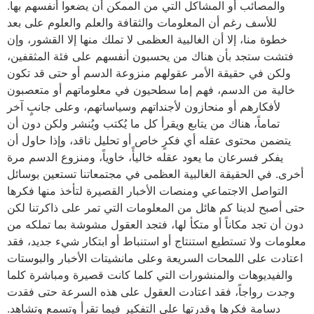
والمصائب أو المشاكل التي من الممكن أن يضعوا أنفسهم بها.
للأسف رغم أن المعلومات والثقافة والعلم والعلوم على بعد
خطوة منا، إلا أن الغالبية العظمى لا تملك منها إلا القشور، وإن
فتشت ستجد بأن هناك من يحسبون أنفسهم على فئة المثقفين،
ولكن في حقيقة الأمر عقولهم منزوعة الدسم أو حتى قد تكون
خالية من الدسم، فهم إما سطحيون في معلوماتهم أو متعصبون
لأفكارهم أو منحازون لأجنداتهم وسياساتهم، وعلى جانبٍ آخر
تماماً، هناك من يتابع ويقرأ كل ما يُكتب ويُنشر ولكن دون أن
يتضمن محتوى عقله أي فكرٍ خاص أو تحليل ناقد، وإذا حاول أن
يفكر فسرعان ما يعود عقله خاليأً، خاوياً، ومنزوع الدسم مرة
أخرى. في الحقيقة الغالبية العظمى في مجتمعاتنا تستعين بوسائل
التواصل الاجتماعي ومنصات الأخبار القصيرة لتأخذ منها فكرها
حتى أصبح لدينا كم هائل من المعلومات التي تمر على ذاكرتنا لكن
دون أن تجد مكاناً أو متكأ لها، فتجد العقول مشوشة بما تملكه من
معلومات ولا تستطيع استنتاج أو استنباط أو ابتكار شيء جديد، فقد
اعتادت على اللمحات السريعة وعلى مانشيتات الأخبار والبوستات
والفيديوهات والمنشورات التي كلما كانت قصيرة ومباشرة كلما
وجدت رواجاً، فقد اعتادت العقول على هذه السرعة حتى فقدت
دسامة فكرها وقدرتها على التفكير فيما تقرأ وتسمع وتشاهد.