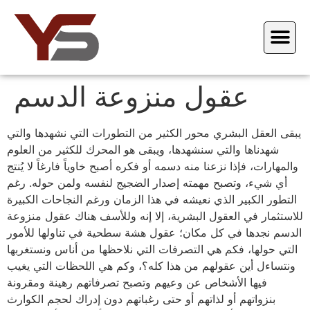
عقول منزوعة الدسم
يبقى العقل البشري محور الكثير من التطورات التي نشهدها والتي
شهدناها والتي سنشهدها، ويبقى هو المحرك للكثير من العلوم
والمهارات، فإذا نزعنا منه دسمه أو فكره أصبح خاوياً فارغاً لا يُنتج
أي شيء، وتصبح مهمته إصدار الضجيج لنفسه ولمن حوله. رغم
التطور الكبير الذي نعيشه في هذا الزمان ورغم النجاحات الكبيرة
للاستثمار في العقول البشرية، إلا إنه وللأسف هناك عقول منزوعة
الدسم نجدها في كل مكان؛ عقول هشة سطحية في تناولها للأمور
التي حولها، فكم هي التصرفات التي نلاحظها من أناس ونستغربها
ونتساءل أين عقولهم من هذا كله؟، وكم هي اللحظات التي يغيب
فيها الأشخاص عن وعيهم وتصبح تصرفاتهم رهينة ومقرونة
بنزواتهم أو لذاتهم أو حتى رغباتهم دون إدراك لحجم الكوارث