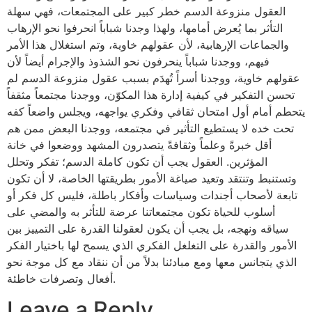
العقول منزوعة الدسم خطر كبير على المجتمعات، فهي سهلة
التأثر بما يُعرض أمامها، ولهذا وجدنا شباباً انحرفوا نحو الإرهاب
والجماعات الإرهابية، لأن عقولهم خاوية، وتم استغلال هذا الأمر
فيهم، ووجدنا شباباً ينحرفون نحو الشذوذ والإجرام أيضاً لأن
عقولهم خاوية، ووجدنا أسراً تُهدَم بسبب عقول منزوعة الدسم لم
تحسن التفكير في كيفية إدارة هذا المكوّن، ووجدنا مجتمعاً مثقفاً
يتحطم أمام أول امتحان ثقافي وفكري يواجهه، ويجلس واضعاً كفه
تحت خده لا يستطيع التأثير في مجتمعه، ووجدنا البعض ممن هم
أقل خبرةً وعلماً وثقافةً يتصدرون المشهد ووضعوا في خانة
المؤثرين. العقول يجب أن تكون كاملة الدسم؛ تفكر وتحلل
وتستنبط وتنتقد وتعيد صياغة الأمور بطريقتها الخاصة، لا أن تكون
تابعة لأصحاب أجندات وسياسات وأفكار باطلة، فليس كل فكر أو
أسلوب للحياة تكون مجتمعاتنا عرضة للتأثر به والمضي على
سياقه ونهجه، بل يجب أن يكون لعقولنا القدرة على التمييز بين
الأمور والقدرة على التغلغل الفكري الذي يسمح لها باختيار الفكر
الذي يتجانس معها ومع مبادئنا بدلاً من أن ننقاد مع كل موجة نحو
أفعال وتصرفات خاطئة.
Leave a Reply