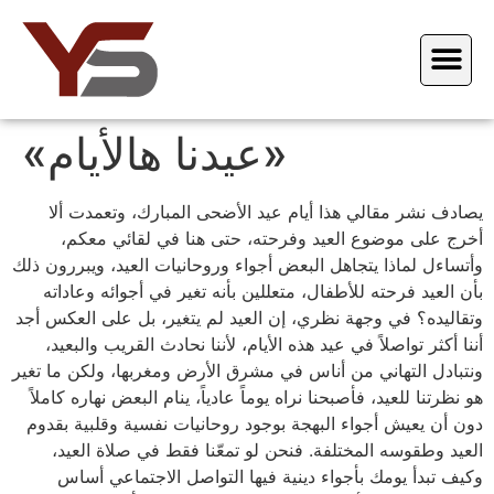
«عيدنا هالأيام»
يصادف نشر مقالي هذا أيام عيد الأضحى المبارك، وتعمدت ألا
أخرج على موضوع العيد وفرحته، حتى هنا في لقائي معكم،
وأتساءل لماذا يتجاهل البعض أجواء وروحانيات العيد، ويبررون ذلك
بأن العيد فرحته للأطفال، متعللين بأنه تغير في أجوائه وعاداته
وتقاليده؟ في وجهة نظري، إن العيد لم يتغير، بل على العكس أجد
أننا أكثر تواصلاً في عيد هذه الأيام، لأننا نحادث القريب والبعيد،
ونتبادل التهاني من أناس في مشرق الأرض ومغربها، ولكن ما تغير
هو نظرتنا للعيد، فأصبحنا نراه يوماً عادياً، ينام البعض نهاره كاملاً
دون أن يعيش أجواء البهجة بوجود روحانيات نفسية وقلبية بقدوم
العيد وطقوسه المختلفة. فنحن لو تمعّنا فقط في صلاة العيد،
وكيف تبدأ يومك بأجواء دينية فيها التواصل الاجتماعي أساس