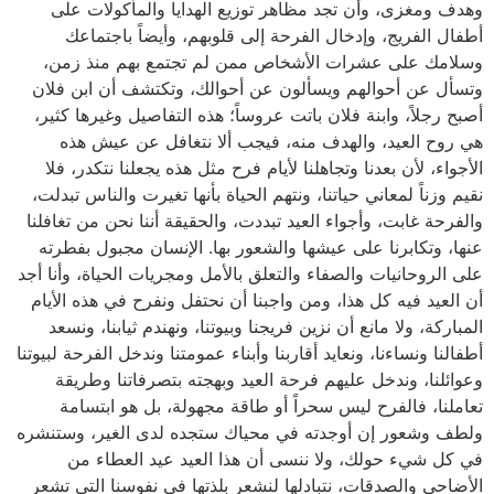
وهدف ومغزى، وأن تجد مظاهر توزيع الهدايا والمأكولات على
أطفال الفريج، وإدخال الفرحة إلى قلوبهم، وأيضاً باجتماعك
وسلامك على عشرات الأشخاص ممن لم تجتمع بهم منذ زمن،
وتسأل عن أحوالهم ويسألون عن أحوالك، وتكتشف أن ابن فلان
أصبح رجلاً، وابنة فلان باتت عروساً؛ هذه التفاصيل وغيرها كثير،
هي روح العيد، والهدف منه، فيجب ألا نتغافل عن عيش هذه
الأجواء، لأن بعدنا وتجاهلنا لأيام فرح مثل هذه يجعلنا نتكدر، فلا
نقيم وزناً لمعاني حياتنا، ونتهم الحياة بأنها تغيرت والناس تبدلت،
والفرحة غابت، وأجواء العيد تبددت، والحقيقة أننا نحن من تغافلنا
عنها، وتكابرنا على عيشها والشعور بها. الإنسان مجبول بفطرته
على الروحانيات والصفاء والتعلق بالأمل ومجريات الحياة، وأنا أجد
أن العيد فيه كل هذا، ومن واجبنا أن نحتفل ونفرح في هذه الأيام
المباركة، ولا مانع أن نزين فريجنا وبيوتنا، ونهندم ثيابنا، ونسعد
أطفالنا ونساءنا، ونعايد أقاربنا وأبناء عمومتنا وندخل الفرحة لبيوتنا
وعوائلنا، وندخل عليهم فرحة العيد وبهجته بتصرفاتنا وطريقة
تعاملنا، فالفرح ليس سحراً أو طاقة مجهولة، بل هو ابتسامة
ولطف وشعور إن أوجدته في محياك ستجده لدى الغير، وستنشره
في كل شيء حولك، ولا ننسى أن هذا العيد عيد العطاء من
الأضاحي والصدقات، نتبادلها لنشعر بلذتها في نفوسنا التي تشعر