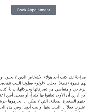
Book Appointment
صراحةً لقد كنت أحد هؤلاء الأشخاص الذين لا يحبون و
لهم قطوة (قطة)، دخلت «لولو» قطوتنا البيت تتفحصه، تش
انزعاجي وامتعاضي من تصرفاتها وحركاتها، بدايةً كنت 
أكن أدري أن الأولاد تعلقوا بها كثيراً، أو بمعنى أصح ا
أختهم الصغيرة المدللة، التي لا يمكن أن يحرموها حريته
اعتبرت فعلاً أن البيت بيتها أو بيت أبوها، وفي هذه الح