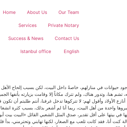
Home
About Us
Our Team
Services
Private Notary
Success & News
Contact Us
Istanbul office
English
جود حيوانات في منازلهم، خاصةً داخل البيت، لكن بسبب إلحاح الأهل 
م هنا، وتدور هناك، ولم تترك مكاناً إلا وقامت بزيارته بأنفها الجم
أنازع الأولاد وأقول لهم: لا تتركوها تدخل غرفنا، أنتم طلبتم أن تك
عتبروها واحدة من أهل البيت، ربما أنا لم أشعر بذلك، بسبب كثرة انشغال
ا في بيتها على أقل تقدير، صدق المثل الشعبي القائل «البيت بيت أبونا
الة كنت أنا، فقد كانت تلعب مع الصغار، لكنها تهابني وتحترمني، بدأ قل