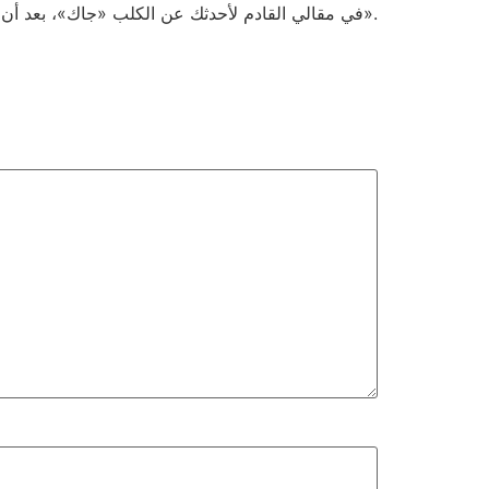
في مقالي القادم لأحدثك عن الكلب «جاك»، بعد أن أخبرتك للتو بقصة القطة «لولو».