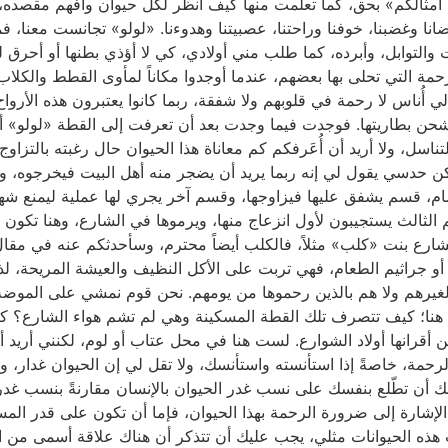
ٌ أمثالكم» بحق، كما تعلمت منها كيف أنظر لكل حيوان وأفهم مقصده، 
ا وغضبنا، خوفنا وراحتنا، عصبيتنا وهدوءنا. «لولو» تجانست معنا، 
ت والتوابل، وأبرده، كما طلب مني أولادي، كي لا أؤذي بطنها أو أحر
التي تحلى بها بعضهم، عندما أوجدوا مكاناً لمأوى القطط والكلاب ا
ي أُناس لا رحمة في قلوبهم ولا شفقة، ربما كانوا يعتبرون هذه الأرواح و
غ شحن بطاريتها. فوجدت فيما وجدت بعد أن تعرفت إلى القطة «لولو» أن
ناسل، ولا أريد أن أُعَرفكم كم معاناة هذا الحيوان حال رغبته بالتزا
، لكن حدسي يقول لي إنه ربما يريد أن يضجر منه أهل البيت فيخرجوه،
ام، قسم يشفق عليها فيزاوجها، وقسم آخر يجري لها عملية ليمنع شهو
ثالث يستجيبون لأول انزعاج منها، ويرموها في الشارع، وهنا تكون الط
رع بنت «كلب» مثلاً، فالكلب أيضاً محترم، وسأحدثكم عنه في مقال لا
 أو جراثيم الطعام، فهي تربت على الأكل النظيف والعيشة المريحة، ل
وها لغيرهم ولا هم بالذين رحموها من يومهم. نحن قوم نمشي على ال
لي هنا؛ كيف تتصرف تلك القطة المسكينة وهي لم تشم هواء الشارع؟
أقرانها أولاد الشوارع. لست هنا في محل عتاب أو لوم، لكنني أريد 
لرحمة، خاصةً إذا استأنسته واستأنسك، ولا تقل لي إن الحيوان غدار، 
ك أن تطّلع بنفسك على نسب غدر الحيوان بالإنسان مقارنةً بنسب غدر ال
شارة إلى ضرورة الرحمة بهذا الحيوان، فإما أن تكون على قدر المسؤو
ذه الحيوانات مثلي، يجب عليك أن تتذكر أن هناك علاقة أسمى من ال