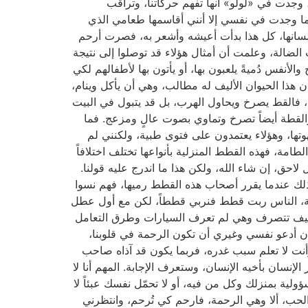
وجدت في «لولو» أنها تفهم حركاتنا، وتراقب
فما وجدت في نفسي إلا أنني أقاسمها طعامي الذي
ق لسانها، كل هذا بدأت أعيشه وأشعر به، فصرت أرحم
لضالة، وعلمت أن أمثال هؤلاء قد توصلوا إلى نتيجة
الأنفس دُميةً يلعبون بها، أو يأتون بها لأطفالهم لكي
 هذا الحيوان الأليف له مطالب، وهي أن يأكل وينام،
وج، فالقط يصرخ ويحاول الهرب، بل قد يتبول في البيت
 والقطة أيضاً تصرخ وتماوي بصوت عالٍ ومزعج. فما
تها، وهؤلاء يعتمدون على فتوى طبية، ولكنني لم
امة، فهذه القطط المنزلية بأنواعها تختلف اختلافاً
حق، إن شاء الله، ولكن هذا ما اندرج عليه قولنا.
ذلك عندما يقرر أصحاب هذه القطط رميها، فهم نسوا
موضة، الناس ربت قطط فنربي قططاً، لكن مع أول عطل
 كيف تتصرف وهي لم تعرف السيارات وطرق التعامل
أن أدعو نفسي وغيري أن تكون الرحمة في قلوبنا،
وأنت لا تعلم سبب غدره، فربما يكون قد آذاه صاحب
إنسان بأخيه الإنسان، وستعرف الإجابة. المهم أنا لا
لية بمنزلك وكل من فيه، أو لا تحمّل نفسك عبئاً لا
حب، ألا وهي الرحمة، فارحم كي تُرحم، وانتظرني