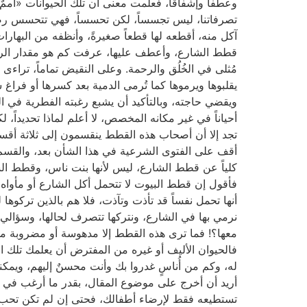
وعطفاً وإشفاقاً، فعلمت معنى أن تلك الحيوانات «أمم
تصرفاتنا، ليس تجسساً، لكن تحسساً، فهي تتحسس رضان
آكل منه، أقطعه لها قطعاً صغيرةً، وأنظفه من البهارا
قطط الشارع، وأعطف عليها، عرفت كم هو مقدار الرحمة 
مُثلى في الخُلُق والرحمة. وعلى النقيض تماماً، تراءى ل
يقلبوها ويرموها كما تُرمى الدمية بعد كسرها أو فرا
ويقضي حاجته، وبالتأكيد أن يشبع رغبته الفطرية في الت
أحياناً في غير مكانه المخصص، لا أعلم لماذا تحديداً
تجد إلا أن أصحاب هذه القطط ينقسمون إلى ثلاثة أقس
أقف على الفتوى الشرعية في هذا الشأن بعد، والقسم ال
كلياً عن قطط الشارع، ليس لأنها بنت ناس، وقطط الشا
فأقول إن قطط البيوت لا تتحمل أكل الشارع أو مأواه
أنها تحمل نفساً قد تأذت وتآذت، فلا هم بالذين ترك
نرمي بها في الشارع، ونتركها تتصرف لحالها، وسؤا
معها؟! فما ترى هذه القطط إلا مدهوسة أو مضروبة من 
فالحيوان الأليف أو غيره من المفترض أن يعلمك تلك ا
له، وكم من أُناسٍ غدروا بك وأنت محسنٌ إليهم، ويمكن
أريد أن أخرج على موضوع المقال، بقدر ما أرغب في الإ
تستطيعه فقط لإرضاء أطفالك، فحتى إن لم تكن تحب ه