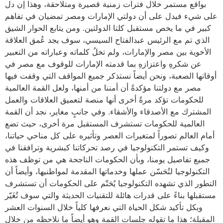
بواقع مستمر خلال فترات زمنية قصيرة ومتلاحقة، وهذا إن دل
على شيء فيدل على أن دولتي الإمارات ومصر تمضيان في تفاهم
كبير في ما يخص مستقبل كلتا الدولتين. ومن يتابع الحوار الشيق
الذي تم مع الرئيس عبدالفتاح السيسي، سوف يجد عُمق العلاقة
الأخوية بين مصر والإمارات، ولم تخلُ كلماته وعباراته من التعبير
عن شكرهِ واعتزازهِ بما قدمته الإمارات للوقوف مع مصر في
أوقاتها الصعبة، ونحن أيضاً نستذكر جميع المواقف التي وقفت فيها
مصر مع دولتنا مؤكدةً أن أمننا من أمنها، ولعل القمة العالمية
للحكومات تؤكد مرةً أخرى أنها منصة لتعميق العلاقات والعمل
المشترك مع الأصدقاء والأشقاء. وفي جانبٍ مغاير، نجد أن القمة
العالمية للحكومات تستشرف المستقبل مرة أخرى، حيث تضع
أمام العالم تصوراً لمتغيرات العصر وتأثيره على كل مناحي حياتنا،
وكيف تستمر التكنولوجيا في رصد تحركاتنا كبشرية وترافقنا في
جميع تفاصيل يومنا، وبأن الحكومات الناجحة هي من توظف هذه
التكنولوجيا لتُحَسّن عملها وخدماتها المقدمة لمواطنيها، وأيضاً أن
التطور الذي تشهده التكنولوجيا يُحَتّم على الحكومات أن تستشرف
مستقبلها بناءً على قدرات هائلة للتقنيات الحديثة والتي سوف تُغَيّر
وبكل تأكيد شكل الحياة التي نعرفها كلياً خلال السنوات العشر
المقبلة؛ هذا ما تقوله جلسات القمة وهو أيضاً ما نلاحظه من خلال