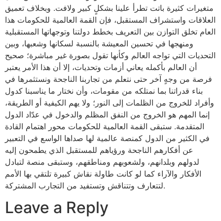
متغيرات كثيرة باتت تطرأ علينا بشكلٍ كبير ولافت. وبخلاف تعميق
العلاقات واستشراف المستقبل، فإن القمة العالمية للحكومات هذا
العام تخلق التوازن بين التعريف بخطط دولتنا وتوجهاتها المستقبلية
ومنهجها في تحسين المعيشة بالنسبة لسكانها وشعبها، وبين
التحديات التي تواجه العالم وكأنها تقول بصورة غير مباشرة؛ صحيح
أن العالم بأكمله يعاني أزمات وتحديات، إلا أن هذا الأمر يعتبر
فرصة من وجهٍ آخر حتى نتعلم من تجاربنا الناجحة ونستثمرها في
بناء قدراتنا بما نمتلكه من مقومات، وأن نختار ما يناسبنا كدول
وأفراد للخروج من الظلمات إلى النور؛ ولا يهم الكيفية أو الطريقة،
إنما المهم هو الخروج من النفق المظلم والدخول في عدّاد الدول
المتقدمة. ستبقى القمة العالمية للحكومات محور اهتمام القادة
في الكثير من الدول كمنصة عالمية لها صداها الواسع في التعبير
عن أفكارهم الناجحة ورؤياهم للمستقبل الذي يطمحون إليه
لدولهم وبلدانهم، ولشعوبهم ومناطقهم، وستبقى منصة لتبادل
الأفكار والآراء كما لو كانت طاولة نقاش كبيرة تلتقي بها الأمم
لتتعارف وتتناقش وتستفيد من التجارب المشتركة.
Leave a Reply