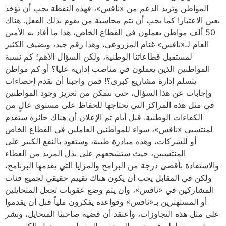
المواطن وتريد الدعم من «نافس»، فهذه النقطة يجب أن تؤخذ
بعين الاعتبار! كما يجب أن تتم محاسبة من يقوم بذلك الفعل. هناك
50 ألف مواطن يعملون في القطاع الخاص، هذا ما أفاد به الأمين
العام لـ«نافس» غنام المزروعي، وهذا رقم جيد، ويضيف الكثير
لمستقبل قطاعاتنا الوطنية، ولكن السؤال الأهم؛ كم نسبة
المواطنين الذين يعملون في مناصب إدارية عليا؟ أو كم مواطن
يتسلم إدارة مشاريع كبرى؟! فمن واجبنا أن نقدم إحصاءات
وإجابات عن هذا السؤال، حتى نتمكن من تعزيز وجود المواطنين
في مثل هذه المراكز التي نحتاجها للحفاظ على مستوى عالٍ من
الكفاءات الوطنية. قبل أيام تم الإعلان أن هناك جائزة ستقدم
لمنتسبي «نافس»، سواء للمواطنين العاملين في القطاع الخاص
أو للشركات، وهذه مبادرة طيبة، وستعود بالنفع الكبير على
المنتسبين، حيث ستشجعهم على بذل المزيد من العطاء
والاستفادة بأقصى درجة من البرامج والمزايا التي يقدمها البرنامج،
ولكن في المقابل يجب أن يكون هناك تقييم حقيقي لجميع فئات
المشاركين في «نافس»، وأن يتم وضع عقوبات تجعل المتحايلين
أو المستهترين بـ«نافس» وقواعده يفكرون ملياً قبل أن يقدموا
على مثل هذه التجاوزات، وأعتقد أن قضية صاحبنا المتحايل، ونشر