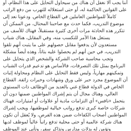
أننا يجب ألا نغفل أن هناك من سيحاول التحايل على هذا النظام، أو
على القوانين الحاكمة له، أو حتى استغلاله للتهرب من دفع الراتب
كاملاً للمواطنين العاملين في القطاع الخاص. ودعونا نعد إلى
موضوع التدريب، فكما حدث مع صاحبنا المحتال، من الممكن أن
تتكرر هذه الحادثة مرات أخرى كثيرة مستقبلاً، فهناك للأسف من
يستغل هذا الأمر للتكسب منه، وفي المقابل، هناك شباب
مستعدون لأن يدفعوا مقابل حصولهم على ما يثبت أنهم تلقوا
التدريب، في حين أنهم لم يحصلوا عليه بتاتاً، وهذه أيضاً مشكلة
وتجب محاسبة صاحب الشركة والشخص الذي يتحايل على
البرنامج بمثل تلك التصرفات، فالأساس هو تدعيم قدرات الشباب
وتمكينهم مهارياً، وليس فقط التحايل على النظام ومحاولة إثبات
أن الموضوع مجرد حبر على ورق وشهادات وخبرات زائفة. القطاع
الخاص في الدولة قطاع غني بالعديد من الوظائف ذات المستوى
العالي، وهناك مجال أن يتم إشراك المواطنين ضمنها دون أن
يتحمل «نافس» أي التزامات مادية أو علاوات أو امتيازات، فهناك
شركات خاصة كبرى تدفع رواتب خيالية لموظفيها، ويجب إشراك
المواطنين أصحاب الكفاءات ضمن هذه الفرص، ولا يُعقل أن تكون
هناك شركة عالمية أو حتى محلية تدفع راتباً عالياً لموظف لديها
وتؤمن له بدلات مدارس وتذاكر سفر، وتأتي عند الموظف