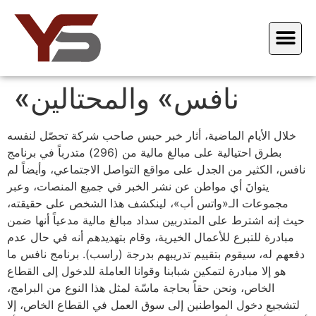
«نافس» والمحتالين
خلال الأيام الماضية، أثار خبر حبس صاحب شركة تحصّل لنفسه
بطرق احتيالية على مبالغ مالية من (296) متدرباً في برنامج
نافس، الكثير من الجدل على مواقع التواصل الاجتماعي، وأيضاً لم
يتوانَ أي مواطن عن نشر الخبر في جميع المنصات، وعبر
مجموعات الـ«واتس أب»، لينكشف هذا الشخص على حقيقته،
حيث إنه اشترط على المتدربين سداد مبالغ مالية مدعياً أنها ضمن
مبادرة للتبرع للأعمال الخيرية، وقام بتهديدهم أنه في حال عدم
دفعهم له، سيقوم بتقييم تدريبهم بدرجة (راسب). برنامج نافس ما
هو إلا مبادرة لتمكين شبابنا وقوانا العاملة للدخول إلى القطاع
الخاص، ونحن حقاً بحاجة ماسّة لمثل هذا النوع من البرامج،
لتشجيع دخول المواطنين إلى سوق العمل في القطاع الخاص، إلا